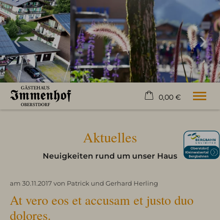
0,00 €
×
21. bis 28. August
Warenkorb ist leer
Aktuelles
2 Erwachsene
Neuigkeiten rund um unser Haus
Willkommen
am 30.11.2017
von
Patrick und Gerhard Herling
Zimmer
At vero eos et accusam et justo duo
Ferienwohnungen
Freizeit
dolores.