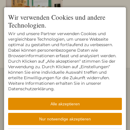
Wir verwenden Cookies und andere
Technologien.
Wir und unsere Partner verwenden Cookies und
vergleichbare Technologien, um unsere Webseite
optimal zu gestalten und fortlaufend zu verbessern.
Dabei können personenbezogene Daten wie
Browserinformationen erfasst und analysiert werden.
Durch Klicken auf „Alle akzeptieren“ stimmen Sie der
Verwendung zu. Durch Klicken auf „Einstellungen“
können Sie eine individuelle Auswahl treffen und
KONTAKT
erteilte Einwilligungen für die Zukunft widerrufen.
Gästehaus Immenhof
Weitere Informationen erhalten Sie in unserer
Patrick Herling
Datenschutzerklärung.
Im Haslach 18
87561 Oberstdorf
DEUTSCHLAND
Tel.
+49 8322 979 60
Alle akzeptieren
Fax +49 8322 979 630
info@haus-immenhof.de
Nur notwendige akzeptieren
Facebook