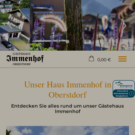
0,00 €
×
20. bis 27. August
Warenkorb ist leer
Unser Haus Immenhof in
2 Erwachsene
Oberstdorf
Entdecken Sie alles rund um unser Gästehaus
Willkommen
Immenhof
Zimmer
Ferienwohnungen
Freizeit