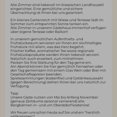
Alle Zimmer sind liebevoll im klassischen Landhausstil
eingerichtet. Eine gemütliche und sichere
Übernachtung ist Ihnen bei uns garantiert.
Ein kleines Gartenreich mit Wiese und Terrasse lädt im
Sommer zum entspannten Sonne tanken ein.
Alle Zimmer in unserem Gästehaus Immenhof verfügen
über eigene Terrasse oder Balkon!
In unserem gemütlichen Aufenthalts- und
Frühstücksraum servieren wir Ihnen ein reichhaltiges
Frühstück mit allem, was das Herz begehrt.
Frischer Kaffee, aromatischer Tee sowie regionale
Frühstücksprodukte werden Ihnen liebevoll serviert.
Natürlich auch erweitert, zum mitnehmen.
Packen Sie Ihre Stärkung für den Tag gerne ein.
Am Abend können Sie hier gemütlich Fernsehen oder
den Tag gemeinsam mit einem Glas Wein oder Bier mit
Gesellschaftsspielen beenden.
Spielesammlungen (kostenfrei) und Getränkeauswahl
(gegen Berechnung) stehen Ihnen bei uns natürlich zur
Verfügung.
Tipp:
Unsere Gäste nutzen von Mai bis Anfang November
(genaue Zeiträume saisonal variierend) alle
Bergbahnen in- und um Oberstdorf kostenlos!
Wir freuen uns schon heute auf Sie und ein "herzlich
willkommen"!