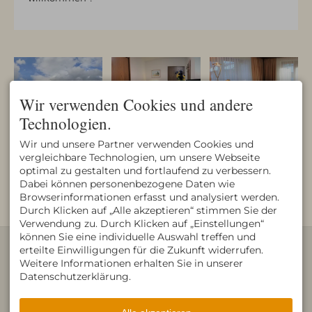
Wir verwenden Cookies und andere
Technologien.
Doppelzimmer Deluxe
Wir und unsere Partner verwenden Cookies und
Immenhof2017_Haslach18_1
Einzelzimmer Bsp.5
1.2
vergleichbare Technologien, um unsere Webseite
optimal zu gestalten und fortlaufend zu verbessern.
Dabei können personenbezogene Daten wie
Browserinformationen erfasst und analysiert werden.
Durch Klicken auf „Alle akzeptieren“ stimmen Sie der
Verwendung zu. Durch Klicken auf „Einstellungen“
Doppelzimmer Bsp.2
Doppelzimmer_gr_1
Immenhof
können Sie eine individuelle Auswahl treffen und
KONTAKT
erteilte Einwilligungen für die Zukunft widerrufen.
Gästehaus Immenhof
Weitere Informationen erhalten Sie in unserer
Patrick Herling
Datenschutzerklärung.
Im Haslach 18
87561 Oberstdorf
DEUTSCHLAND
Tel.
+49 8322 979 60